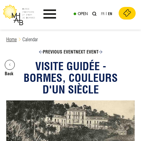
OPEN
FR
EN
Ouvrir le menu
Skip
Home
Calendar
to
content
PREVIOUS EVENT
NEXT EVENT
VISITE GUIDÉE -
Back
BORMES, COULEURS
D'UN SIÈCLE