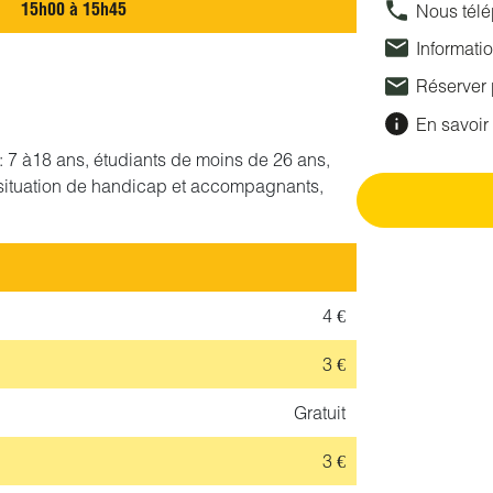
15h00 à 15h45
Nous tél
Informati
Réserver
En savoir 
if : 7 à18 ans, étudiants de moins de 26 ans,
situation de handicap et accompagnants,
4 €
3 €
Gratuit
3 €