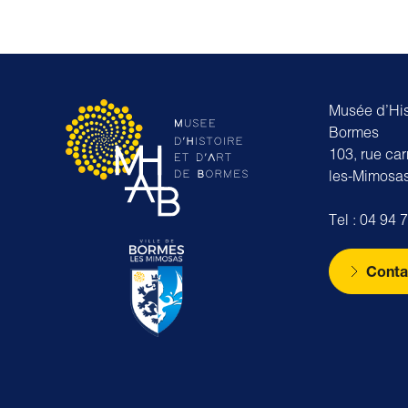
Musée d’Hist
Bormes
103, rue ca
les-Mimosa
Tel : 04 94 
Conta