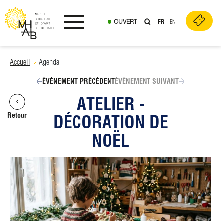
OUVERT
FR
EN
Ouvrir le menu
Skip
Accueil
Agenda
to
content
ÉVÉNEMENT PRÉCÉDENT
ÉVÉNEMENT SUIVANT
ATELIER -
Retour
DÉCORATION DE
NOËL