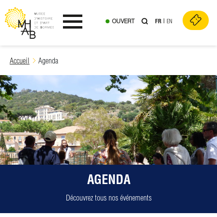
OUVERT
FR
EN
Ouvrir le menu
Skip
Accueil
Agenda
to
content
AGENDA
Découvrez tous nos événements