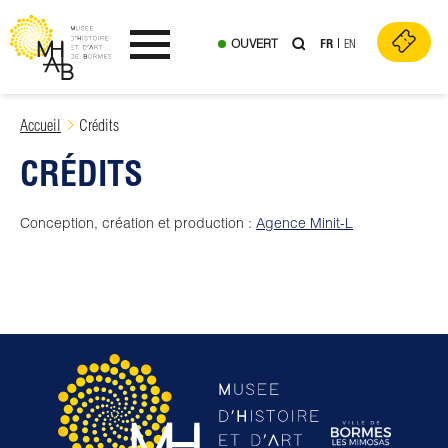
OUVERT
FR
EN
Ouvrir le menu
Skip
Accueil
Crédits
to
CRÉDITS
content
Conception, création et production :
Agence Minit-L