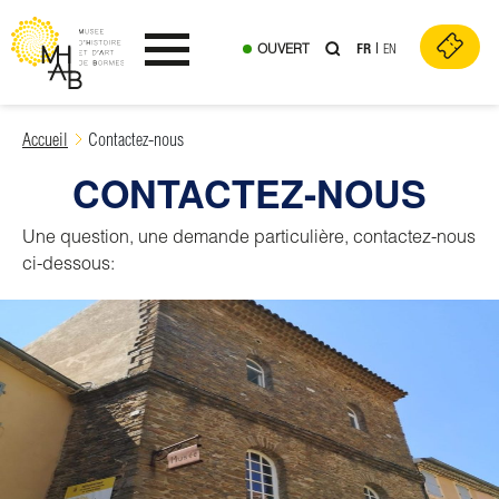
OUVERT
FR
EN
Ouvrir le menu
Skip
Accueil
Contactez-nous
to
CONTACTEZ-NOUS
content
Une question, une demande particulière, contactez-nous
ci-dessous: