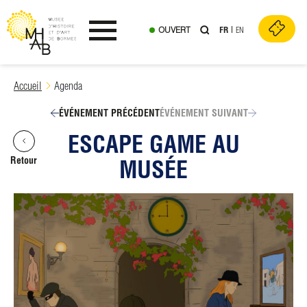
OUVERT
FR
EN
Ouvrir le menu
Skip
Accueil
Agenda
to
content
ÉVÉNEMENT PRÉCÉDENT
ÉVÉNEMENT SUIVANT
ESCAPE GAME AU
Retour
MUSÉE