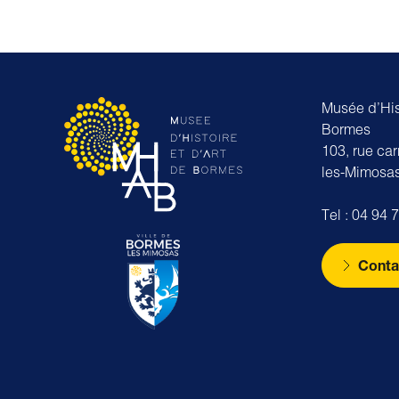
Musée d’Hist
Bormes
103, rue ca
les-Mimosa
Tel : 04 94 
Conta