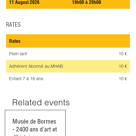
11 August 2026
19h00 à 20h00
RATES
Rates
Plein tarif
15 €
Adhérent
Abonné au MHAB
10 €
Enfant
7 à 18 ans
10 €
Related events
Musée de Bormes
- 2400 ans d'art et