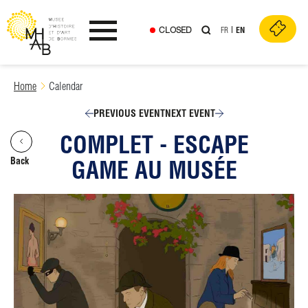
CLOSED
FR
EN
Ouvrir le menu
Skip
Home
Calendar
to
content
PREVIOUS EVENT
NEXT EVENT
COMPLET - ESCAPE
Back
GAME AU MUSÉE