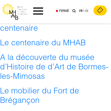
Presse :
Radio
Skip
to
FERMÉ
FR
EN
content
Ouvrir le menu
L’exposition temporaire du
centenaire
Le centenaire du MHAB
A la découverte du musée
d’Histoire de d’Art de Bormes-
les-Mimosas
Le mobilier du Fort de
Brégançon