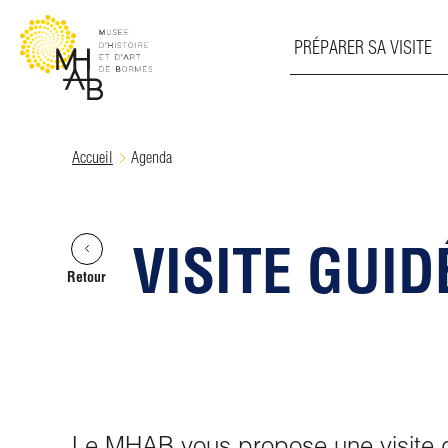
PRÉPARER SA VISITE
Skip
Accueil
Agenda
to
content
VISITE GUI
Retour
Le MHAB vous propose une visite g