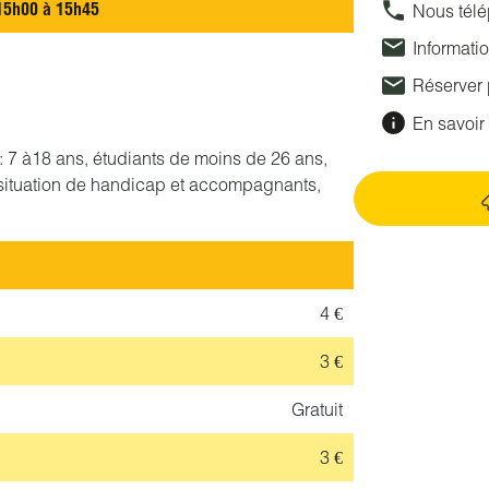
15h00 à 15h45
Nous tél
Informati
Réserver
En savoir 
if : 7 à18 ans, étudiants de moins de 26 ans,
situation de handicap et accompagnants,
4 €
3 €
Gratuit
3 €