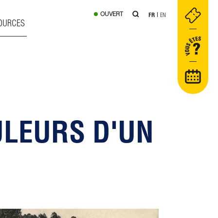
OUVERT
FR
EN
OURCES
ULEURS D'UN