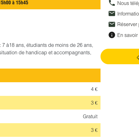
15h00 à 15h45
Nous tél
Informati
Réserver
En savoir 
if : 7 à18 ans, étudiants de moins de 26 ans,
situation de handicap et accompagnants,
4 €
3 €
Gratuit
3 €