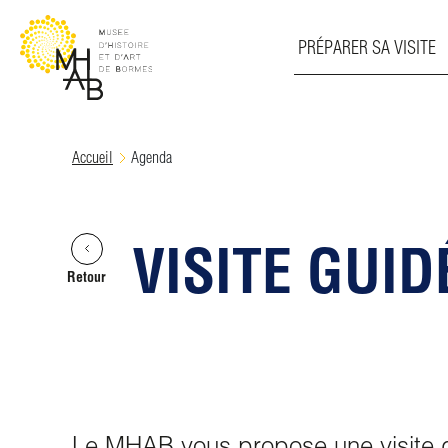
PRÉPARER SA VISITE
Skip
Accueil
Agenda
to
content
VISITE GUI
Retour
Le MHAB vous propose une visite g