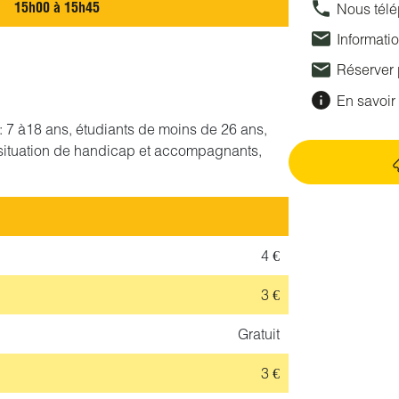
15h00 à 15h45
Nous tél
Informati
Réserver
En savoir 
if : 7 à18 ans, étudiants de moins de 26 ans,
situation de handicap et accompagnants,
4 €
3 €
Gratuit
3 €