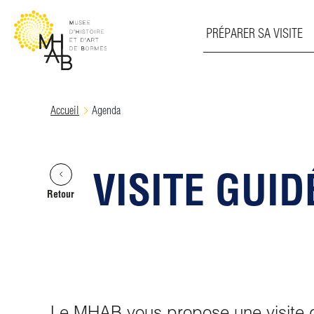
PRÉPARER SA VISITE
Skip
Accueil
Agenda
to
content
VISITE GUI
Retour
Le MHAB vous propose une visite g