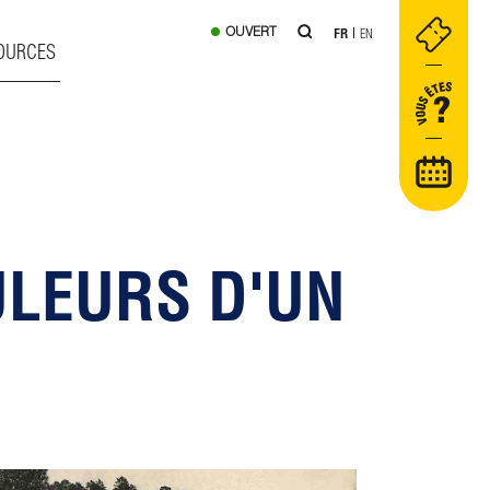
OUVERT
FR
EN
OURCES
ULEURS D'UN