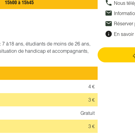
15h00 à 15h45
Nous tél
Informati
Réserver
En savoir 
if : 7 à18 ans, étudiants de moins de 26 ans,
situation de handicap et accompagnants,
4 €
3 €
Gratuit
3 €