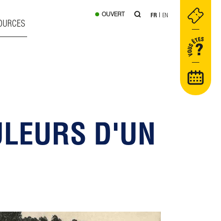
OUVERT
FR
EN
OURCES
ULEURS D'UN