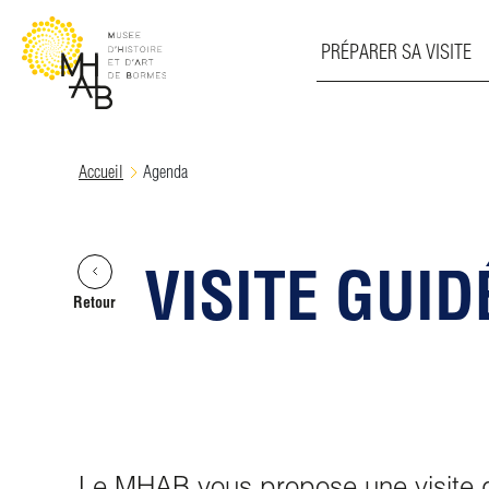
PRÉPARER SA VISITE
Skip
Accueil
Agenda
to
content
VISITE GUI
Retour
Le MHAB vous propose une visite g