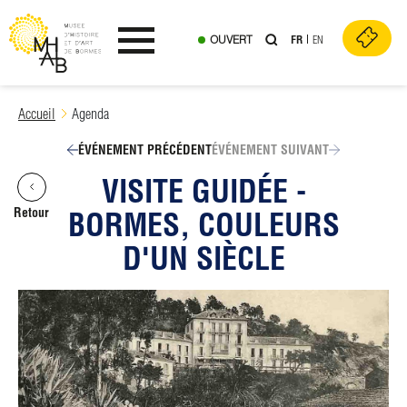
OUVERT
FR
EN
Ouvrir le menu
Skip
Accueil
Agenda
to
content
ÉVÉNEMENT PRÉCÉDENT
ÉVÉNEMENT SUIVANT
VISITE GUIDÉE -
Retour
BORMES, COULEURS
D'UN SIÈCLE