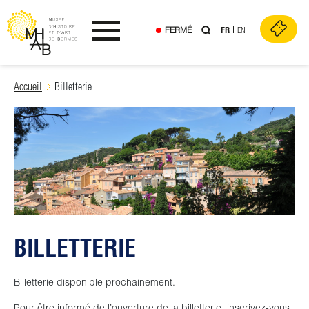
FERMÉ
FR
EN
Ouvrir le menu
Skip
Accueil
Billetterie
to
content
BILLETTERIE
Billetterie disponible prochainement.
Pour être informé de l’ouverture de la billetterie, inscrivez-vous