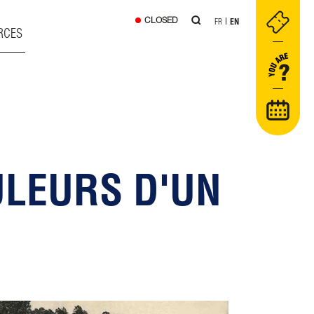
CLOSED
FR
EN
RCES
ULEURS D'UN