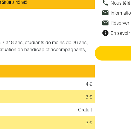
15h00 à 15h45
Nous tél
Informati
Réserver
En savoir 
if : 7 à18 ans, étudiants de moins de 26 ans,
situation de handicap et accompagnants,
4 €
3 €
Gratuit
3 €