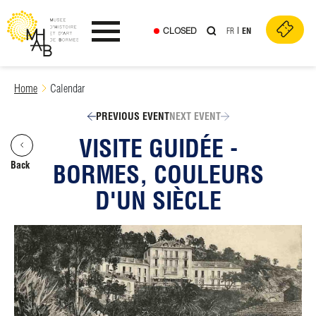
CLOSED
FR
EN
Ouvrir le menu
Skip
Home
Calendar
to
content
PREVIOUS EVENT
NEXT EVENT
VISITE GUIDÉE -
Back
BORMES, COULEURS
D'UN SIÈCLE