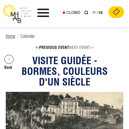
CLOSED
FR
EN
Ouvrir le menu
Skip
Home
Calendar
to
content
PREVIOUS EVENT
NEXT EVENT
VISITE GUIDÉE -
Back
BORMES, COULEURS
D'UN SIÈCLE