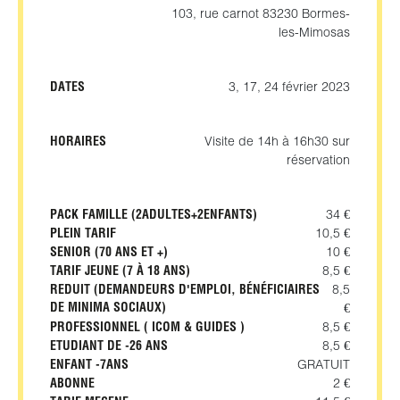
103, rue carnot 83230 Bormes-
les-Mimosas
DATES
3, 17, 24 février 2023
HORAIRES
Visite de 14h à 16h30 sur
réservation
PACK FAMILLE (2ADULTES+2ENFANTS)
34 €
PLEIN TARIF
10,5 €
SENIOR (70 ANS ET +)
10 €
TARIF JEUNE (7 À 18 ANS)
8,5 €
REDUIT (DEMANDEURS D'EMPLOI, BÉNÉFICIAIRES
8,5
DE MINIMA SOCIAUX)
€
PROFESSIONNEL ( ICOM & GUIDES )
8,5 €
ETUDIANT DE -26 ANS
8,5 €
ENFANT -7ANS
GRATUIT
ABONNE
2 €