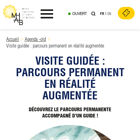
OUVERT
FR
EN
Ouvrir le menu
Skip
Accueil
Agenda -old
to
Visite guidée : parcours permanent en réalité augmentée
content
VISITE GUIDÉE :
PARCOURS PERMANENT
EN RÉALITÉ
AUGMENTÉE
DÉCOUVREZ LE PARCOURS PERMANENTE
ACCOMPAGNÉ D’UN GUIDE !