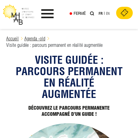
FERMÉ
FR
EN
Ouvrir le menu
Skip
Accueil
Agenda -old
to
Visite guidée : parcours permanent en réalité augmentée
content
VISITE GUIDÉE :
PARCOURS PERMANENT
EN RÉALITÉ
AUGMENTÉE
DÉCOUVREZ LE PARCOURS PERMANENTE
ACCOMPAGNÉ D’UN GUIDE !