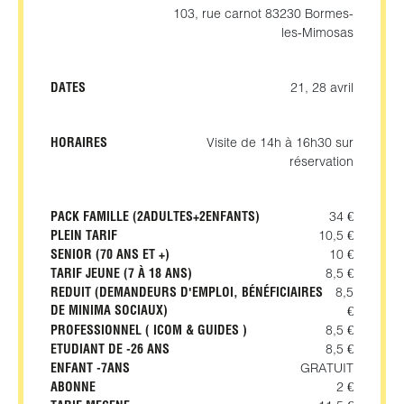
103, rue carnot 83230 Bormes-
les-Mimosas
DATES
21, 28 avril
HORAIRES
Visite de 14h à 16h30 sur
réservation
PACK FAMILLE (2ADULTES+2ENFANTS)
34 €
PLEIN TARIF
10,5 €
SENIOR (70 ANS ET +)
10 €
TARIF JEUNE (7 À 18 ANS)
8,5 €
REDUIT (DEMANDEURS D'EMPLOI, BÉNÉFICIAIRES
8,5
DE MINIMA SOCIAUX)
€
PROFESSIONNEL ( ICOM & GUIDES )
8,5 €
ETUDIANT DE -26 ANS
8,5 €
ENFANT -7ANS
GRATUIT
ABONNE
2 €