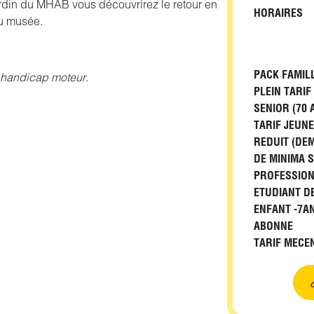
ardin du MHAB vous découvrirez le retour en
HORAIRES
du musée.
PACK FAMIL
e handicap moteur.
PLEIN TARIF
SENIOR (70 
TARIF JEUNE
REDUIT (DE
DE MINIMA 
PROFESSIONN
ETUDIANT DE
ENFANT -7A
ABONNE
TARIF MECE