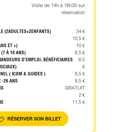
Visite de 14h à 16h30 sur
réservation
LE (2ADULTES+2ENFANTS)
34 €
10,5 €
ANS ET +)
10 €
 (7 À 18 ANS)
8,5 €
MANDEURS D'EMPLOI, BÉNÉFICIAIRES
8,5
SOCIAUX)
€
EL ( ICOM & GUIDES )
8,5 €
 -26 ANS
8,5 €
NS
GRATUIT
2 €
NE
11,5 €
RÉSERVER SON BILLET