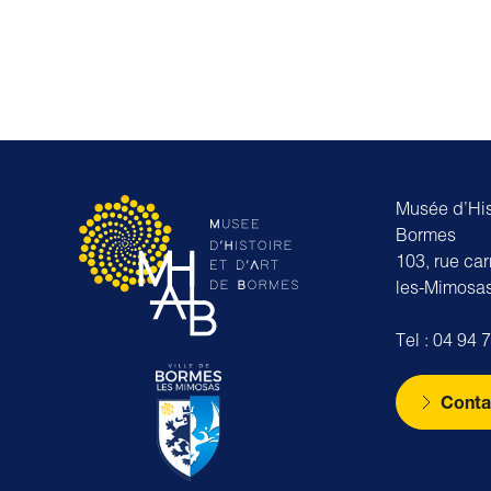
Musée d’Hist
Bormes
103, rue ca
les-Mimosa
Tel : 04 94 
Conta