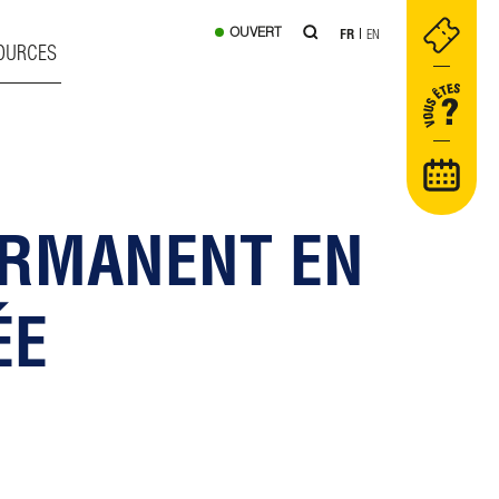
OUVERT
FR
EN
OURCES
ERMANENT EN
ÉE