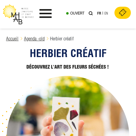
Type de publics :
Skip
to
OUVERT
FR
EN
content
Individuels
Ouvrir le menu
Accueil
Agenda -old
Herbier créatif
HERBIER CRÉATIF
DÉCOUVREZ L'ART DES FLEURS SÉCHÉES !