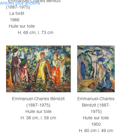
Emmanuel-Charles Bénézit
Navigation
Articles plus anciens
(1887-1975)
La forêt
des
1966
articles
Huile sur toile
H. 68 cm, l. 73 cm
Emmanuel-Charles
Emmanuel-Charles Bénézit
Bénézit (1887-
(1887-1975)
1975)
Huile sur toile
Huile sur toile
H. 38 cm, l. 58 cm
1950
H. 60 cm l. 49 cm