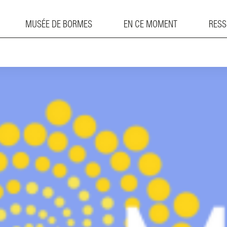
uge au MHAB
MUSÉE DE BORMES
EN CE MOMENT
RES
on 1er agenda semestriel !