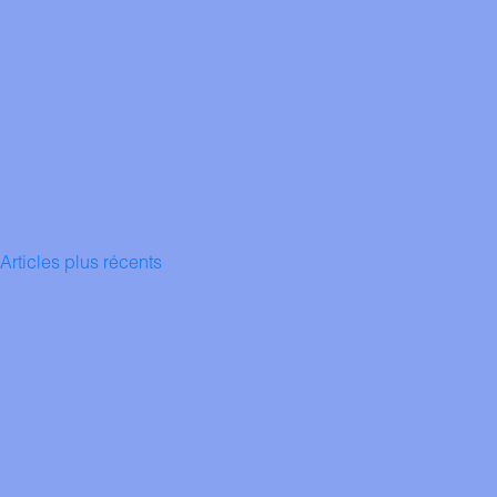
Navigation
Articles plus récents
des
articles