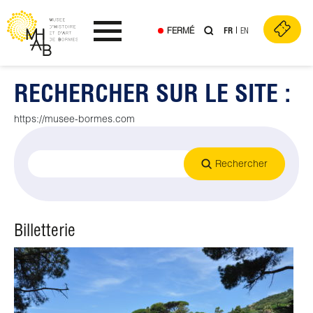
FERMÉ
FR
EN
Ouvrir le menu
RECHERCHER SUR LE SITE :
Skip
to
content
https://musee-bormes.com
Rechercher
Billetterie